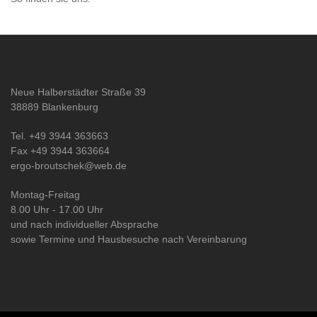
Neue Halberstädter Straße 39
38889 Blankenburg
Tel. +49 3944 363663
Fax +49 3944 363664
ergo-broutschek@web.de
Montag-Freitag
8.00 Uhr - 17.00 Uhr
und nach individueller Absprache
sowie Termine und Hausbesuche nach Vereinbarung