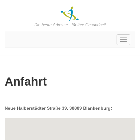
Die beste Adresse - für ihre Gesundheit
Toggle
navigati
Anfahrt
Neue Halberstädter Straße 39, 38889 Blankenburg: