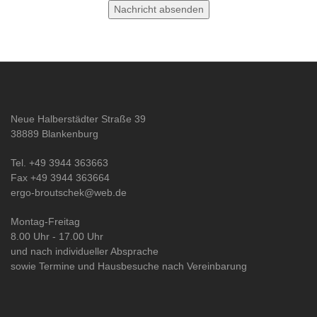
Neue Halberstädter Straße 39
38889 Blankenburg
Tel. +49 3944 363663
Fax +49 3944 363664
ergo-broutschek@web.de
Montag-Freitag
8.00 Uhr - 17.00 Uhr
und nach individueller Absprache
sowie Termine und Hausbesuche nach Vereinbarung